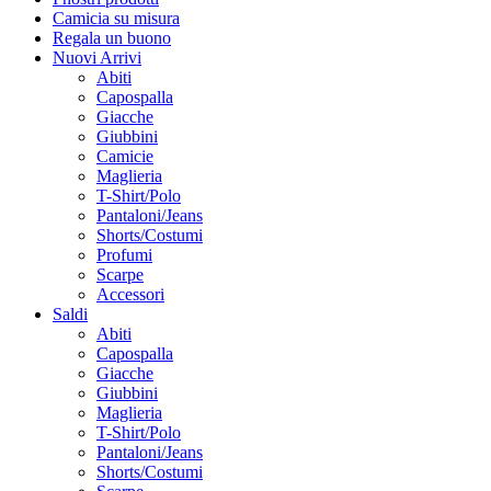
Camicia su misura
Regala un buono
Nuovi Arrivi
Abiti
Capospalla
Giacche
Giubbini
Camicie
Maglieria
T-Shirt/Polo
Pantaloni/Jeans
Shorts/Costumi
Profumi
Scarpe
Accessori
Saldi
Abiti
Capospalla
Giacche
Giubbini
Maglieria
T-Shirt/Polo
Pantaloni/Jeans
Shorts/Costumi