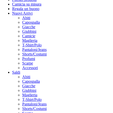
Camicia su misura
Regala un buono
Nuovi Arrivi
Abiti
Capospalla
Giacche
Giubbini
Camicie
Maglieria
T-Shirt/Polo
Pantaloni/Jeans
Shorts/Costumi
Profumi
Scarpe
Accessori
Saldi
Abiti
Capospalla
Giacche
Giubbini
Maglieria
T-Shirt/Polo
Pantaloni/Jeans
Shorts/Costumi