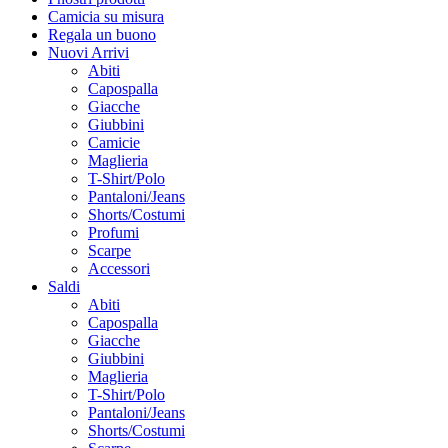
Camicia su misura
Regala un buono
Nuovi Arrivi
Abiti
Capospalla
Giacche
Giubbini
Camicie
Maglieria
T-Shirt/Polo
Pantaloni/Jeans
Shorts/Costumi
Profumi
Scarpe
Accessori
Saldi
Abiti
Capospalla
Giacche
Giubbini
Maglieria
T-Shirt/Polo
Pantaloni/Jeans
Shorts/Costumi