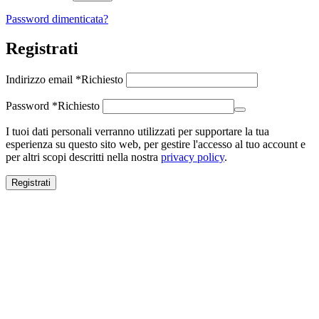
Password dimenticata?
Registrati
Indirizzo email
*
Richiesto
Password
*
Richiesto
I tuoi dati personali verranno utilizzati per supportare la tua
esperienza su questo sito web, per gestire l'accesso al tuo account e
per altri scopi descritti nella nostra
privacy policy
.
Registrati
Close this module
SALDI ESTIVI
SALDI ESTIVI
FINO AL -70%
Spedizione gratuita per ordini superiori a 100€.