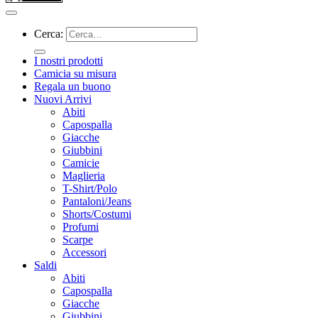
Cerca:
I nostri prodotti
Camicia su misura
Regala un buono
Nuovi Arrivi
Abiti
Capospalla
Giacche
Giubbini
Camicie
Maglieria
T-Shirt/Polo
Pantaloni/Jeans
Shorts/Costumi
Profumi
Scarpe
Accessori
Saldi
Abiti
Capospalla
Giacche
Giubbini