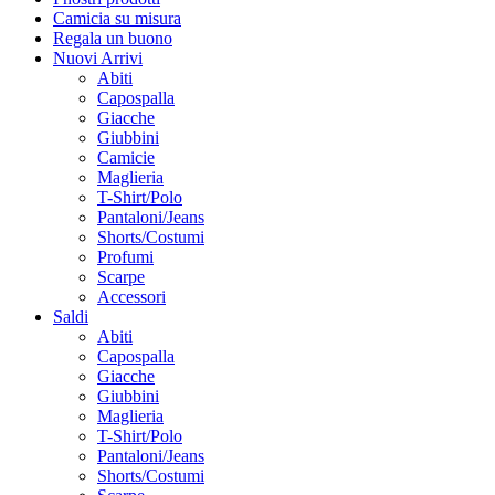
Camicia su misura
Regala un buono
Nuovi Arrivi
Abiti
Capospalla
Giacche
Giubbini
Camicie
Maglieria
T-Shirt/Polo
Pantaloni/Jeans
Shorts/Costumi
Profumi
Scarpe
Accessori
Saldi
Abiti
Capospalla
Giacche
Giubbini
Maglieria
T-Shirt/Polo
Pantaloni/Jeans
Shorts/Costumi