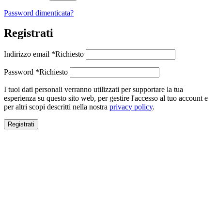
Password dimenticata?
Registrati
Indirizzo email
*
Richiesto
Password
*
Richiesto
I tuoi dati personali verranno utilizzati per supportare la tua
esperienza su questo sito web, per gestire l'accesso al tuo account e
per altri scopi descritti nella nostra
privacy policy
.
Registrati
Close this module
SALDI ESTIVI
SALDI ESTIVI
FINO AL -70%
Spedizione gratuita per ordini superiori a 100€.