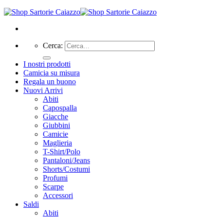
Camicia su misura
Regala un buono
Nuovi Arrivi
Abiti
Capospalla
Giacche
Giubbini
Camicie
Maglieria
T-Shirt/Polo
Pantaloni/Jeans
Shorts/Costumi
Profumi
Scarpe
Accessori
Saldi
Abiti
Capospalla
Giacche
Giubbini
Maglieria
T-Shirt/Polo
Pantaloni/Jeans
Shorts/Costumi