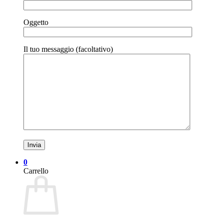
0
Carrello
Nessun prodotto nel carrello.
Ritorna al negozio
In offerta!
Home
/
Saldi
/
Giubbini
Giubbino Denim Roy Roger’s