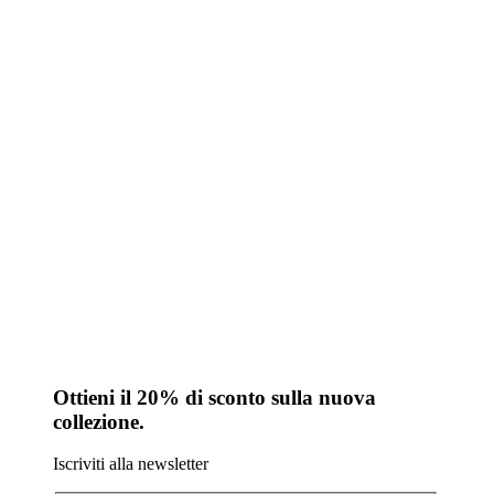
Ottieni il 20% di sconto sulla nuova
collezione.
Iscriviti alla newsletter
Il tuo nome (obbligatorio)
La tua email (obbligatorio)