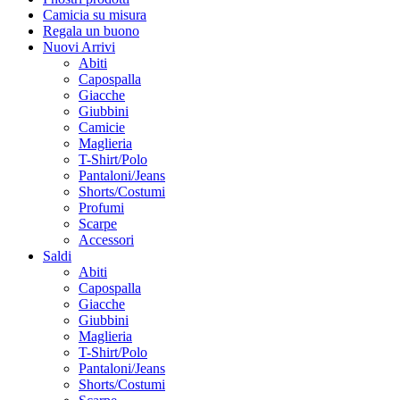
Camicia su misura
Regala un buono
Nuovi Arrivi
Abiti
Capospalla
Giacche
Giubbini
Camicie
Maglieria
T-Shirt/Polo
Pantaloni/Jeans
Shorts/Costumi
Profumi
Scarpe
Accessori
Saldi
Abiti
Capospalla
Giacche
Giubbini
Maglieria
T-Shirt/Polo
Pantaloni/Jeans
Shorts/Costumi