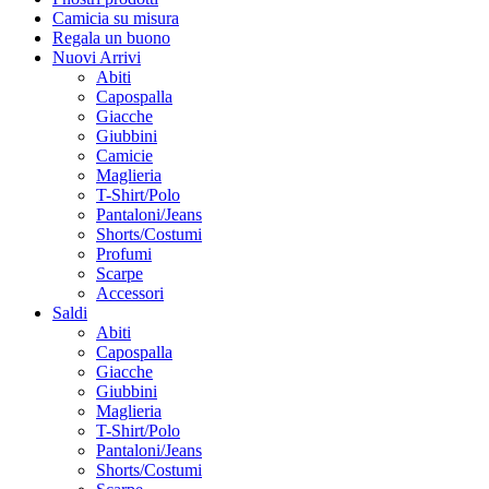
Camicia su misura
Regala un buono
Nuovi Arrivi
Abiti
Capospalla
Giacche
Giubbini
Camicie
Maglieria
T-Shirt/Polo
Pantaloni/Jeans
Shorts/Costumi
Profumi
Scarpe
Accessori
Saldi
Abiti
Capospalla
Giacche
Giubbini
Maglieria
T-Shirt/Polo
Pantaloni/Jeans
Shorts/Costumi