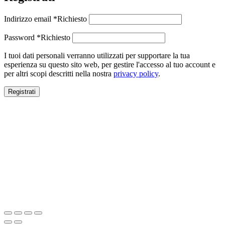
Indirizzo email
*
Richiesto
Password
*
Richiesto
I tuoi dati personali verranno utilizzati per supportare la tua
esperienza su questo sito web, per gestire l'accesso al tuo account e
per altri scopi descritti nella nostra
privacy policy
.
Registrati
Close this module
SALDI ESTIVI
SALDI ESTIVI
FINO AL -70%
Spedizione gratuita per ordini superiori a 100€.
Scopri ora