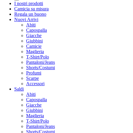
I nostri prodotti
Camicia su misura
Regala un buono
Nuovi Arrivi
Abiti
Capospalla
Giacche
Giubbini
Camicie
Maglieria
T-Shirt/Polo
Pantaloni/Jeans
Shorts/Costumi
Profumi
Scarpe
Accessori
Saldi
Abiti
Capospalla
Giacche
Giubbini
Maglieria
T-Shirt/Polo
Pantaloni/Jeans
Shorts/Costumi