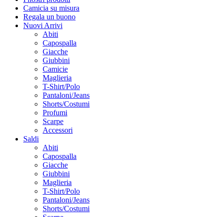
Camicia su misura
Regala un buono
Nuovi Arrivi
Abiti
Capospalla
Giacche
Giubbini
Camicie
Maglieria
T-Shirt/Polo
Pantaloni/Jeans
Shorts/Costumi
Profumi
Scarpe
Accessori
Saldi
Abiti
Capospalla
Giacche
Giubbini
Maglieria
T-Shirt/Polo
Pantaloni/Jeans
Shorts/Costumi