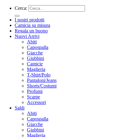
Cerca:
I nostri prodotti
Camicia su misura
Regala un buono
Nuovi Arrivi
Abiti
Capospalla
Giacche
Giubbini
Camicie
Maglieria
T-Shirt/Polo
Pantaloni/Jeans
Shorts/Costumi
Profumi
Scarpe
Accessori
Saldi
Abiti
Capospalla
Giacche
Giubbini
Maglieria