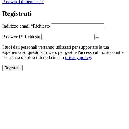
Password dimenticata?
Registrati
Indirizzo email
*
Richiesto
Password
*
Richiesto
I tuoi dati personali verranno utilizzati per supportare la tua
esperienza su questo sito web, per gestire l'accesso al tuo account e
per altri scopi descritti nella nostra
privacy policy
.
Registrati
Close this module
SALDI ESTIVI
SALDI ESTIVI
FINO AL -70%
Spedizione gratuita per ordini superiori a 100€.