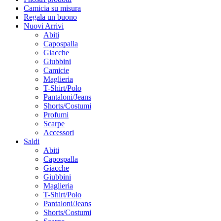
Camicia su misura
Regala un buono
Nuovi Arrivi
Abiti
Capospalla
Giacche
Giubbini
Camicie
Maglieria
T-Shirt/Polo
Pantaloni/Jeans
Shorts/Costumi
Profumi
Scarpe
Accessori
Saldi
Abiti
Capospalla
Giacche
Giubbini
Maglieria
T-Shirt/Polo
Pantaloni/Jeans
Shorts/Costumi