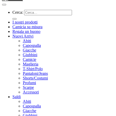
Cerca:
I nostri prodotti
Camicia su misura
Regala un buono
Nuovi Arrivi
Abiti
Capospalla
Giacche
Giubbini
Camicie
Maglieria
T-Shirt/Polo
Pantaloni/Jeans
Shorts/Costumi
Profumi
Scarpe
Accessori
Saldi
Abiti
Capospalla
Giacche
Giubbini