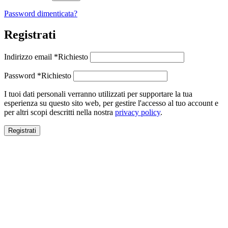
Password dimenticata?
Registrati
Indirizzo email
*
Richiesto
Password
*
Richiesto
I tuoi dati personali verranno utilizzati per supportare la tua
esperienza su questo sito web, per gestire l'accesso al tuo account e
per altri scopi descritti nella nostra
privacy policy
.
Registrati
Close this module
SALDI ESTIVI
SALDI ESTIVI
FINO AL -70%
Spedizione gratuita per ordini superiori a 100€.