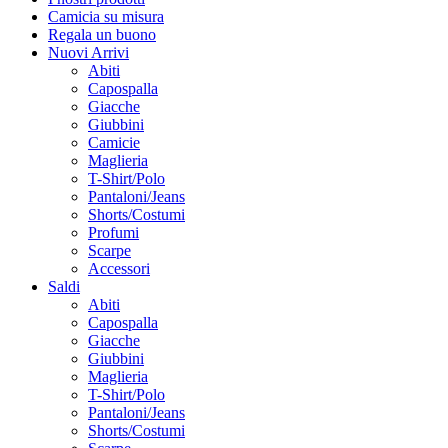
Camicia su misura
Regala un buono
Nuovi Arrivi
Abiti
Capospalla
Giacche
Giubbini
Camicie
Maglieria
T-Shirt/Polo
Pantaloni/Jeans
Shorts/Costumi
Profumi
Scarpe
Accessori
Saldi
Abiti
Capospalla
Giacche
Giubbini
Maglieria
T-Shirt/Polo
Pantaloni/Jeans
Shorts/Costumi