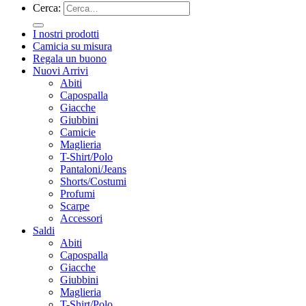
Cerca:
I nostri prodotti
Camicia su misura
Regala un buono
Nuovi Arrivi
Abiti
Capospalla
Giacche
Giubbini
Camicie
Maglieria
T-Shirt/Polo
Pantaloni/Jeans
Shorts/Costumi
Profumi
Scarpe
Accessori
Saldi
Abiti
Capospalla
Giacche
Giubbini
Maglieria
T-Shirt/Polo