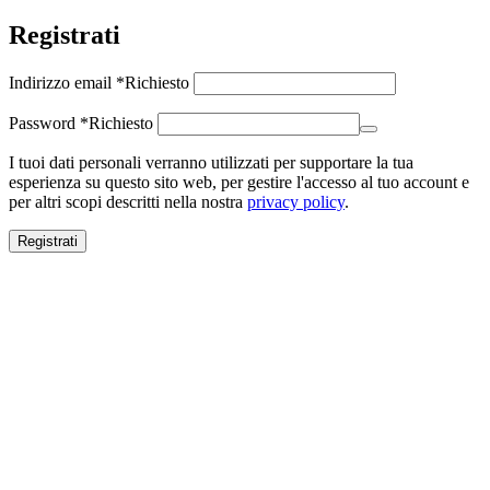
Registrati
Indirizzo email
*
Richiesto
Password
*
Richiesto
I tuoi dati personali verranno utilizzati per supportare la tua
esperienza su questo sito web, per gestire l'accesso al tuo account e
per altri scopi descritti nella nostra
privacy policy
.
Registrati
Close this module
SALDI ESTIVI
SALDI ESTIVI
FINO AL -70%
Spedizione gratuita per ordini superiori a 100€.
Scopri ora