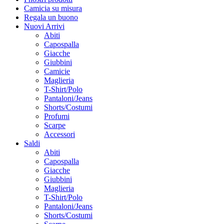
Camicia su misura
Regala un buono
Nuovi Arrivi
Abiti
Capospalla
Giacche
Giubbini
Camicie
Maglieria
T-Shirt/Polo
Pantaloni/Jeans
Shorts/Costumi
Profumi
Scarpe
Accessori
Saldi
Abiti
Capospalla
Giacche
Giubbini
Maglieria
T-Shirt/Polo
Pantaloni/Jeans
Shorts/Costumi