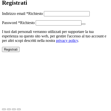
Registrati
Indirizzo email
*
Richiesto
Password
*
Richiesto
I tuoi dati personali verranno utilizzati per supportare la tua
esperienza su questo sito web, per gestire l'accesso al tuo account e
per altri scopi descritti nella nostra
privacy policy
.
Registrati
Close this module
SALDI ESTIVI
SALDI ESTIVI
FINO AL -70%
Spedizione gratuita per ordini superiori a 100€.
Scopri ora