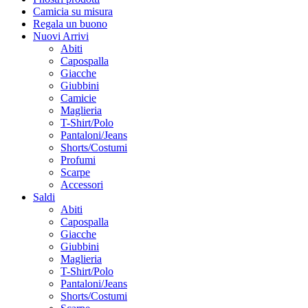
Camicia su misura
Regala un buono
Nuovi Arrivi
Abiti
Capospalla
Giacche
Giubbini
Camicie
Maglieria
T-Shirt/Polo
Pantaloni/Jeans
Shorts/Costumi
Profumi
Scarpe
Accessori
Saldi
Abiti
Capospalla
Giacche
Giubbini
Maglieria
T-Shirt/Polo
Pantaloni/Jeans
Shorts/Costumi