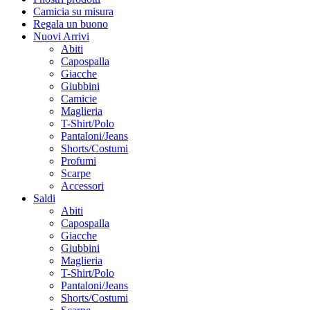
Camicia su misura
Regala un buono
Nuovi Arrivi
Abiti
Capospalla
Giacche
Giubbini
Camicie
Maglieria
T-Shirt/Polo
Pantaloni/Jeans
Shorts/Costumi
Profumi
Scarpe
Accessori
Saldi
Abiti
Capospalla
Giacche
Giubbini
Maglieria
T-Shirt/Polo
Pantaloni/Jeans
Shorts/Costumi