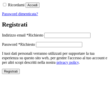
Ricordami
Accedi
Password dimenticata?
Registrati
Indirizzo email
*
Richiesto
Password
*
Richiesto
I tuoi dati personali verranno utilizzati per supportare la tua
esperienza su questo sito web, per gestire l'accesso al tuo account e
per altri scopi descritti nella nostra
privacy policy
.
Registrati
Close this module
SALDI ESTIVI
SALDI ESTIVI
FINO AL -70%