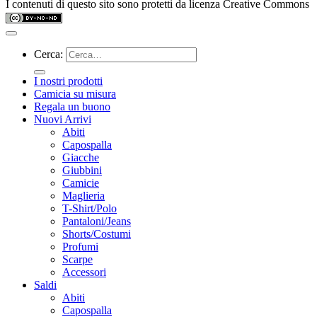
I contenuti di questo sito sono protetti da licenza Creative Commons
Cerca:
I nostri prodotti
Camicia su misura
Regala un buono
Nuovi Arrivi
Abiti
Capospalla
Giacche
Giubbini
Camicie
Maglieria
T-Shirt/Polo
Pantaloni/Jeans
Shorts/Costumi
Profumi
Scarpe
Accessori
Saldi
Abiti
Capospalla