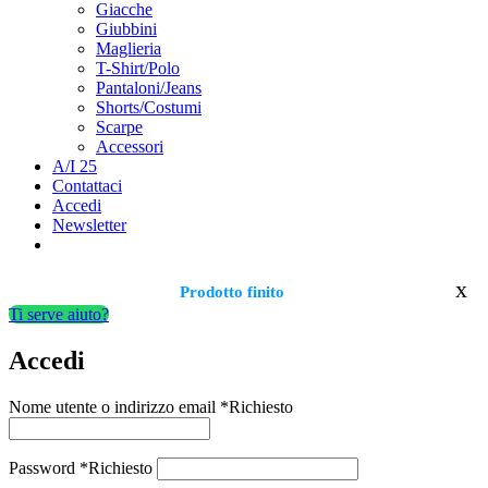
Giacche
Giubbini
Maglieria
T-Shirt/Polo
Pantaloni/Jeans
Shorts/Costumi
Scarpe
Accessori
A/I 25
Contattaci
Accedi
Newsletter
x
Prodotto finito
Ti serve aiuto?
Accedi
Nome utente o indirizzo email
*
Richiesto
Password
*
Richiesto