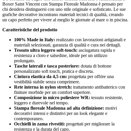
Boxer Saint Vincent con Stampa Floreale Madonna è pensato per
chi desidera distinguersi con uno stile originale e sofisticato. Le sue
grafiche decorative incontrano materiali tecnici di qualità, creando
un capo perfetto per vivere al meglio le giornate al mare o in piscina.
Caratteristiche del prodotto
100% Made in Italy:
realizzato con lavorazioni artigianali e
materiali selezionati, garanzia di qualità e cura nei dettagli.
Tessuto ultra leggero soft-touch:
asciugatura rapida e
resistenza a cloro e salsedine, ideale per un utilizzo
prolungato.
Tasche laterali e tasca posteriore:
dotata di bottone
personalizzato soft touch, pratica e discreta.
Cintura elastica da 4,5 cm:
progettata per offrire una
vestibilità stabile senza comprimere.
Rete interna in nylon stretch:
trattamento antibatterico con
finiture morbide per un comfort superiore.
Composizione in micro poliestere WR:
tessuto resistente,
leggero e durevole nel tempo.
Stampa floreale Madonna ad alta definizione:
motivi
decorativi intensi e distintivi per un look elegante e
contemporaneo.
Occhielli in zama rivestiti:
progettati per migliorare la
resistenza e la durata del capo.