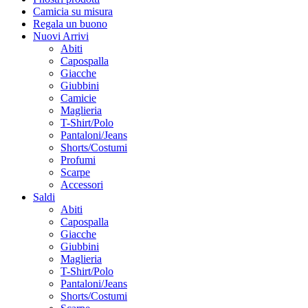
Camicia su misura
Regala un buono
Nuovi Arrivi
Abiti
Capospalla
Giacche
Giubbini
Camicie
Maglieria
T-Shirt/Polo
Pantaloni/Jeans
Shorts/Costumi
Profumi
Scarpe
Accessori
Saldi
Abiti
Capospalla
Giacche
Giubbini
Maglieria
T-Shirt/Polo
Pantaloni/Jeans
Shorts/Costumi