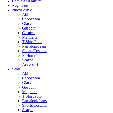
Camicia su misura
Regala un buono
Nuovi Arrivi
Abiti
Capospalla
Giacche
Giubbini
Camicie
Maglieria
T-Shirt/Polo
Pantaloni/Jeans
Shorts/Costumi
Profumi
Scarpe
Accessori
Saldi
Abiti
Capospalla
Giacche
Giubbini
Maglieria
T-Shirt/Polo
Pantaloni/Jeans
Shorts/Costumi
Scarpe