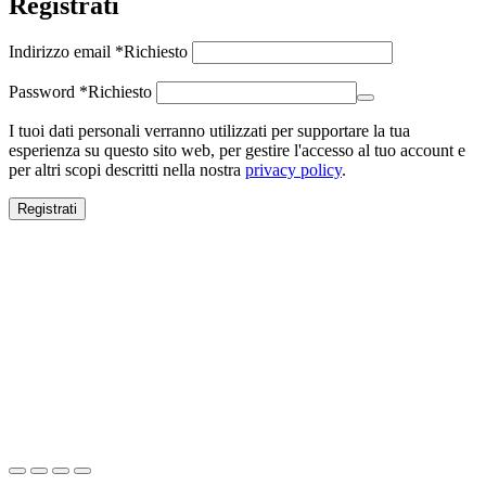
Registrati
Indirizzo email
*
Richiesto
Password
*
Richiesto
I tuoi dati personali verranno utilizzati per supportare la tua
esperienza su questo sito web, per gestire l'accesso al tuo account e
per altri scopi descritti nella nostra
privacy policy
.
Registrati
Close this module
SALDI ESTIVI
SALDI ESTIVI
FINO AL -70%
Spedizione gratuita per ordini superiori a 100€.
Scopri ora