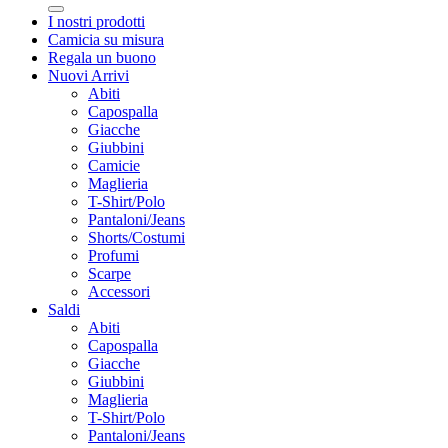
I nostri prodotti
Camicia su misura
Regala un buono
Nuovi Arrivi
Abiti
Capospalla
Giacche
Giubbini
Camicie
Maglieria
T-Shirt/Polo
Pantaloni/Jeans
Shorts/Costumi
Profumi
Scarpe
Accessori
Saldi
Abiti
Capospalla
Giacche
Giubbini
Maglieria
T-Shirt/Polo
Pantaloni/Jeans