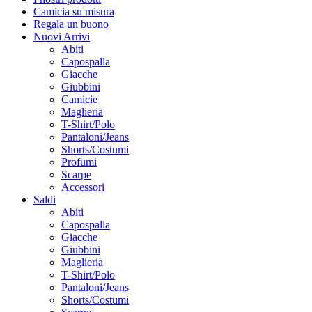
Camicia su misura
Regala un buono
Nuovi Arrivi
Abiti
Capospalla
Giacche
Giubbini
Camicie
Maglieria
T-Shirt/Polo
Pantaloni/Jeans
Shorts/Costumi
Profumi
Scarpe
Accessori
Saldi
Abiti
Capospalla
Giacche
Giubbini
Maglieria
T-Shirt/Polo
Pantaloni/Jeans
Shorts/Costumi