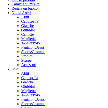
Camicia su misura
Regala un buono
Nuovi Arrivi
Abiti
Capospalla
Giacche
Giubbini
Camicie
Maglieria
T-Shirt/Polo
Pantaloni/Jeans
Shorts/Costumi
Profumi
Scarpe
Accessori
Saldi
Abiti
Capospalla
Giacche
Giubbini
Maglieria
T-Shirt/Polo
Pantaloni/Jeans
Shorts/Costumi