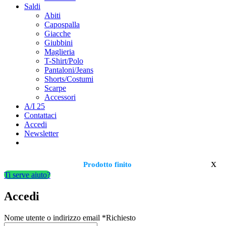
Saldi
Abiti
Capospalla
Giacche
Giubbini
Maglieria
T-Shirt/Polo
Pantaloni/Jeans
Shorts/Costumi
Scarpe
Accessori
A/I 25
Contattaci
Accedi
Newsletter
x
Prodotto finito
Ti serve aiuto?
Accedi
Nome utente o indirizzo email
*
Richiesto