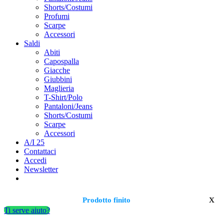
Shorts/Costumi
Profumi
Scarpe
Accessori
Saldi
Abiti
Capospalla
Giacche
Giubbini
Maglieria
T-Shirt/Polo
Pantaloni/Jeans
Shorts/Costumi
Scarpe
Accessori
A/I 25
Contattaci
Accedi
Newsletter
x
Prodotto finito
Ti serve aiuto?