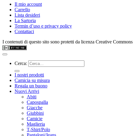
Il mio account
Carrello
Lista desideri
La Sartoria
Termin d’uso e privacy policy
Contattaci
I contenuti di questo sito sono protetti da licenza Creative Commons
Cerca:
I nostri prodotti
Camicia su misura
Regala un buono
Nuovi Arrivi
Abiti
Capospalla
Giacche
Giubbini
Camicie
Maglieria
T-Shirt/Polo
Pantaloni/Jeans