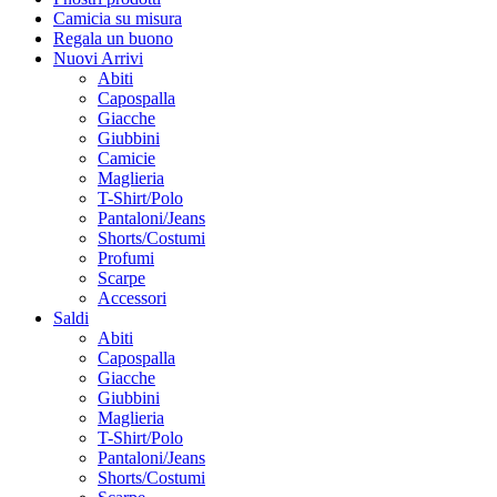
Camicia su misura
Regala un buono
Nuovi Arrivi
Abiti
Capospalla
Giacche
Giubbini
Camicie
Maglieria
T-Shirt/Polo
Pantaloni/Jeans
Shorts/Costumi
Profumi
Scarpe
Accessori
Saldi
Abiti
Capospalla
Giacche
Giubbini
Maglieria
T-Shirt/Polo
Pantaloni/Jeans
Shorts/Costumi