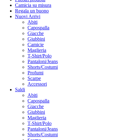
Camicia su misura
Regala un buono
Nuovi Arrivi
Abiti
Capospalla
Giacche
Giubbini
Camicie
Maglieria
T-Shirt/Polo
Pantaloni/Jeans
Shorts/Costumi
Profumi
Scarpe
Accessori
Saldi
Abiti
Capospalla
Giacche
Giubbini
Maglieria
T-Shirt/Polo
Pantaloni/Jeans
Shorts/Costumi