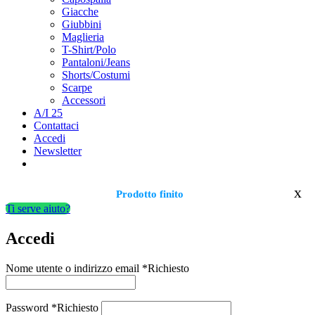
Giacche
Giubbini
Maglieria
T-Shirt/Polo
Pantaloni/Jeans
Shorts/Costumi
Scarpe
Accessori
A/I 25
Contattaci
Accedi
Newsletter
x
Prodotto finito
Ti serve aiuto?
Accedi
Nome utente o indirizzo email
*
Richiesto
Password
*
Richiesto