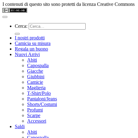
I contenuti di questo sito sono protetti da licenza Creative Commons
Cerca:
I nostri prodotti
Camicia su misura
Regala un buono
Nuovi Arrivi
Abiti
Capospalla
Giacche
Giubbini
Camicie
Maglieria
T-Shirt/Polo
Pantaloni/Jeans
Shorts/Costumi
Profumi
Scarpe
Accessori
Saldi
Abiti
Capospalla