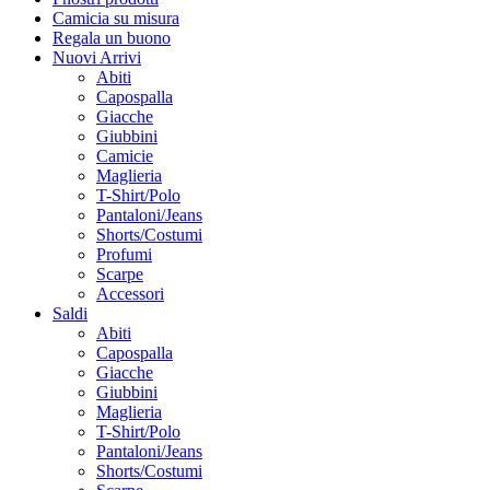
Camicia su misura
Regala un buono
Nuovi Arrivi
Abiti
Capospalla
Giacche
Giubbini
Camicie
Maglieria
T-Shirt/Polo
Pantaloni/Jeans
Shorts/Costumi
Profumi
Scarpe
Accessori
Saldi
Abiti
Capospalla
Giacche
Giubbini
Maglieria
T-Shirt/Polo
Pantaloni/Jeans
Shorts/Costumi