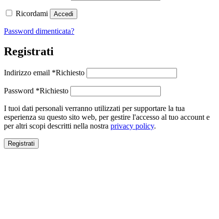
Ricordami
Accedi
Password dimenticata?
Registrati
Indirizzo email
*
Richiesto
Password
*
Richiesto
I tuoi dati personali verranno utilizzati per supportare la tua
esperienza su questo sito web, per gestire l'accesso al tuo account e
per altri scopi descritti nella nostra
privacy policy
.
Registrati
Close this module
SALDI ESTIVI
SALDI ESTIVI
FINO AL -70%