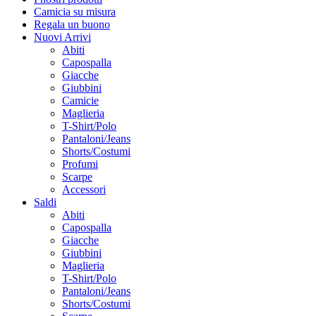
Camicia su misura
Regala un buono
Nuovi Arrivi
Abiti
Capospalla
Giacche
Giubbini
Camicie
Maglieria
T-Shirt/Polo
Pantaloni/Jeans
Shorts/Costumi
Profumi
Scarpe
Accessori
Saldi
Abiti
Capospalla
Giacche
Giubbini
Maglieria
T-Shirt/Polo
Pantaloni/Jeans
Shorts/Costumi