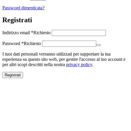
Password dimenticata?
Registrati
Indirizzo email
*
Richiesto
Password
*
Richiesto
I tuoi dati personali verranno utilizzati per supportare la tua
esperienza su questo sito web, per gestire l'accesso al tuo account e
per altri scopi descritti nella nostra
privacy policy
.
Registrati
Close this module
SALDI ESTIVI
SALDI ESTIVI
FINO AL -70%
Spedizione gratuita per ordini superiori a 100€.