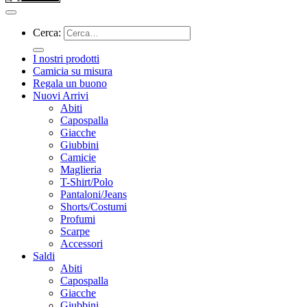
Cerca:
I nostri prodotti
Camicia su misura
Regala un buono
Nuovi Arrivi
Abiti
Capospalla
Giacche
Giubbini
Camicie
Maglieria
T-Shirt/Polo
Pantaloni/Jeans
Shorts/Costumi
Profumi
Scarpe
Accessori
Saldi
Abiti
Capospalla
Giacche
Giubbini