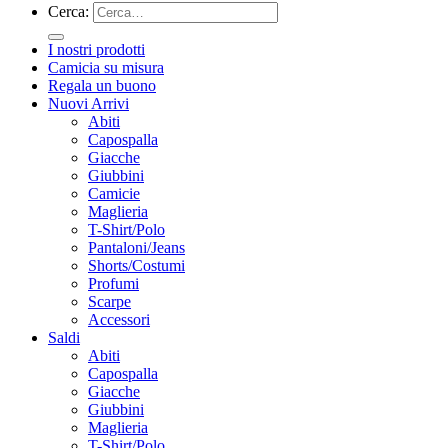
Cerca:
I nostri prodotti
Camicia su misura
Regala un buono
Nuovi Arrivi
Abiti
Capospalla
Giacche
Giubbini
Camicie
Maglieria
T-Shirt/Polo
Pantaloni/Jeans
Shorts/Costumi
Profumi
Scarpe
Accessori
Saldi
Abiti
Capospalla
Giacche
Giubbini
Maglieria
T-Shirt/Polo