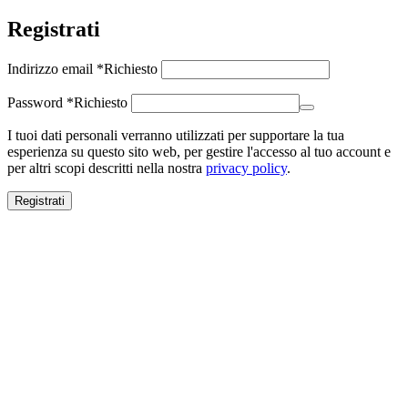
Registrati
Indirizzo email
*
Richiesto
Password
*
Richiesto
I tuoi dati personali verranno utilizzati per supportare la tua
esperienza su questo sito web, per gestire l'accesso al tuo account e
per altri scopi descritti nella nostra
privacy policy
.
Registrati
Close this module
SALDI ESTIVI
SALDI ESTIVI
FINO AL -70%
Spedizione gratuita per ordini superiori a 100€.
Scopri ora