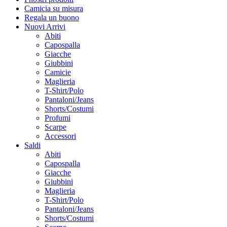
Camicia su misura
Regala un buono
Nuovi Arrivi
Abiti
Capospalla
Giacche
Giubbini
Camicie
Maglieria
T-Shirt/Polo
Pantaloni/Jeans
Shorts/Costumi
Profumi
Scarpe
Accessori
Saldi
Abiti
Capospalla
Giacche
Giubbini
Maglieria
T-Shirt/Polo
Pantaloni/Jeans
Shorts/Costumi