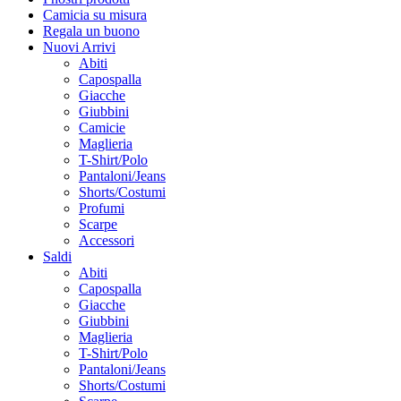
Camicia su misura
Regala un buono
Nuovi Arrivi
Abiti
Capospalla
Giacche
Giubbini
Camicie
Maglieria
T-Shirt/Polo
Pantaloni/Jeans
Shorts/Costumi
Profumi
Scarpe
Accessori
Saldi
Abiti
Capospalla
Giacche
Giubbini
Maglieria
T-Shirt/Polo
Pantaloni/Jeans
Shorts/Costumi