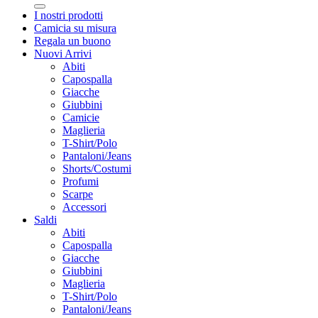
I nostri prodotti
Camicia su misura
Regala un buono
Nuovi Arrivi
Abiti
Capospalla
Giacche
Giubbini
Camicie
Maglieria
T-Shirt/Polo
Pantaloni/Jeans
Shorts/Costumi
Profumi
Scarpe
Accessori
Saldi
Abiti
Capospalla
Giacche
Giubbini
Maglieria
T-Shirt/Polo
Pantaloni/Jeans