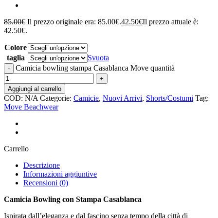
85.00
€
Il prezzo originale era: 85.00€.
42.50
€
Il prezzo attuale è:
42.50€.
Colore
taglia
Svuota
Camicia bowling stampa Casablanca Move quantità
Aggiungi al carrello
COD:
N/A
Categorie:
Camicie
,
Nuovi Arrivi
,
Shorts/Costumi
Tag:
Move Beachwear
Carrello
Descrizione
Informazioni aggiuntive
Recensioni (0)
Camicia Bowling con Stampa Casablanca
Ispirata dall’eleganza e dal fascino senza tempo della città di