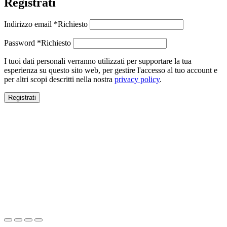
Registrati
Indirizzo email
*
Richiesto
Password
*
Richiesto
I tuoi dati personali verranno utilizzati per supportare la tua
esperienza su questo sito web, per gestire l'accesso al tuo account e
per altri scopi descritti nella nostra
privacy policy
.
Registrati
Close this module
SALDI ESTIVI
SALDI ESTIVI
FINO AL -70%
Spedizione gratuita per ordini superiori a 100€.
Scopri ora